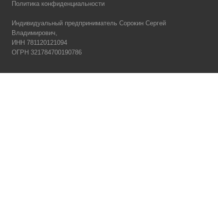
Политика конфиденциальности
Индивидуальный предприниматель Сорокин Сергей
Владимирович,
ИНН 781120121094
ОГРН 321784700190786