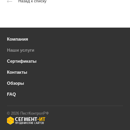
Назад к списку
повторная обработка бесплатно
заболевании
Срочный выезд
— в течение часа при
Все гарантии прописываем в договоре
острой необходимости
Стандртная запись
— на ближайшее
удобное время
Компания
Режим работы
— круглосуточно, без
выходных
Наши услуги
Сертификаты
Контакты
Обзоры
FAQ
© 2026 ПестКонтролРФ