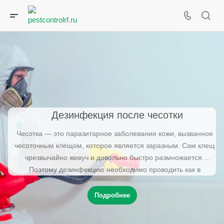
Дезинфекция после чесотки
Чесотка — это паразитарное заболевание кожи, вызванное
чесоточным клещом, которое является заразным. Сам клещ
чрезвычайно живуч и довольно быстро размножается.
Поэтому дезинфекцию необходимо проводить как в
процессе лечения, так и после его завершения.
Профессиональную дезинфекцию помещения от чесотки в
Подробнее
Санкт-Петербурге предлагает провести “ПестКонтролРФ”.